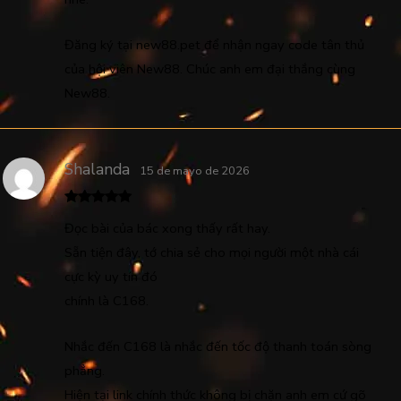
Đăng ký tại new88.pet để nhận ngay code tân thủ
của hội viên New88. Chúc anh em đại thắng cùng
New88.
Shalanda
15 de mayo de 2026
Valorado
Đọc bài của bác xong thấy rất hay.
con
5
de 5
Sẵn tiện đây, tớ chia sẻ cho mọi người một nhà cái
cực kỳ uy tín đó
chính là C168.
Nhắc đến C168 là nhắc đến tốc độ thanh toán sòng
phẳng.
Hiện tại link chính thức không bị chặn anh em cứ gõ