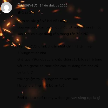
Roosevelt
14 de abril de 2026
V
Cảm ơn tác giả về bài viết này.
al
or
Góp vui cùng các bác một chút, tớ muốn chia sẻ một
ad
o
sân chơi cá cược đẳng cấp mang tên 79KING.
co
n
1
de
Hiện tại đường link chuẩn nhất chính là tên miền
5
79kingbet.life nha.
Ghé qua 79kingbet.life, chắc chắn các bác sẽ hài lòng
với kho game cá cược đỉnh cao. Ai đang tìm nhà cái
uy tín thử
trải nghiệm tại 79kingbet.life xem sao.
Hy vọng anh em về bờ an toàn.
Feel free to surf to my webpage;
vay sòng cực là gì