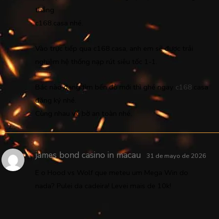
thẳng
c168.casa nhé.
Vào trực tiếp qua c168.casa, anh em sẽ được trải
nghiệm hệ thống nạp rút siêu tốc 1-1.
Bác nào đang tìm bến đỗ mới thì ghé ngay
c168
.casa
đăng ký nhé.
Cùng nhau về bờ an toàn nhé.
james bond casino in macau
31 de mayo de 2026
E o Hood vs Wolf que meteu um Mega Win do
nada? Pulei da cadeira! Levei mais de 10k!