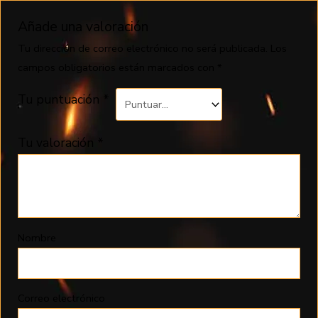
Añade una valoración
Tu dirección de correo electrónico no será publicada.
Los
campos obligatorios están marcados con
*
Tu puntuación
*
Tu valoración
*
Nombre
Correo electrónico