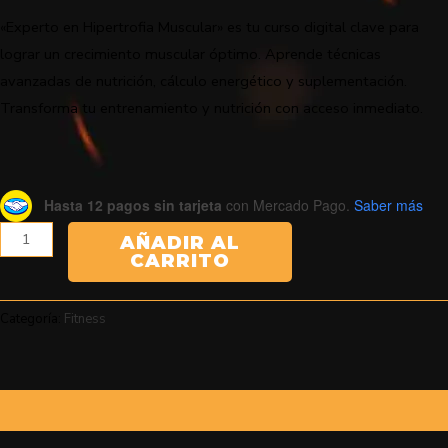
5 en
«Experto en Hipertrofia Muscular» es tu curso digital clave para
base
a
lograr un crecimiento muscular óptimo. Aprende técnicas
valoraciones
de
avanzadas de nutrición, cálculo energético y suplementación.
clientes
Transforma tu entrenamiento y nutrición con acceso inmediato.
Hasta 12 pagos sin tarjeta
con Mercado Pago.
Saber más
Experto
AÑADIR AL
CARRITO
en
Hipertrofia
Muscular
Categoría:
Fitness
cantidad
Valoraciones (8)