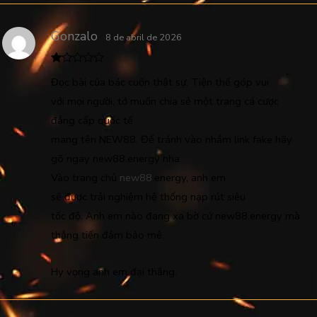
Gonzalo
8 de abril de 2026
V
Đọc bài của bác cuốn thật sự. Tiện thể góp vui
al
or
với mọi người, tớ muốn chia sẻ một trang cá cược
ad
o
đẳng cấp quốc tế
co
n
mang tên NEW88. Để tránh vào nhầm link fake hãy
1
de
gõ ngay new88.energy nha.
5
Vào trang chủ
new88
.energy, anh em
sẽ được trải nghiệm hệ thống nạp rút siêu
tốc độ. Anh em nào đang xa bờ cứ new88.energy mà
thẳng tiến đảm bảo mê.
Hy vọng anh em đại thắng.