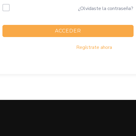
Mantenerme conectado
¿Olvidaste la contraseña?
ACCEDER
¿No tienes una cuenta?
Regístrate ahora