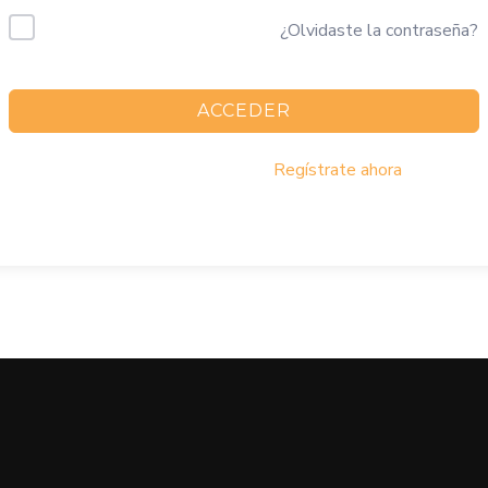
Mantenerme conectado
¿Olvidaste la contraseña?
ACCEDER
¿No tienes una cuenta?
Regístrate ahora