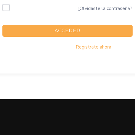
Mantenerme conectado
¿Olvidaste la contraseña?
ACCEDER
¿No tienes una cuenta?
Regístrate ahora